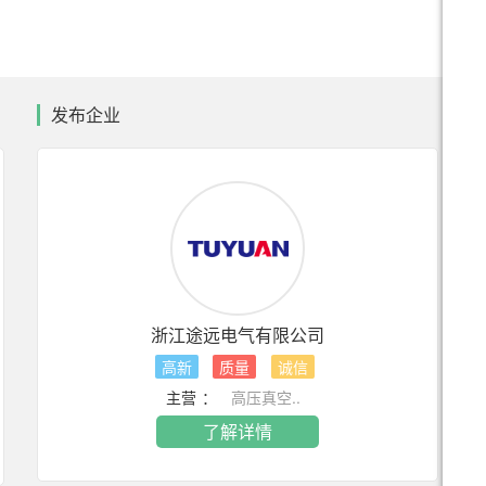
发布企业
浙江途远电气有限公司
高新
质量
诚信
主营 ：
高压真空..
ZN63A(VS1)-12 户内高压真空断路器
VZF(R)-12手车式真空负荷开关 +熔断器组合电器
VCF 7.2(12)手车式真空接触器+熔断器组合电器
了解详情