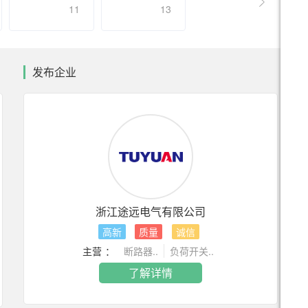
11
13
发布企业
浙江途远电气有限公司
高新
质量
诚信
主营 ：
断路器..
负荷开关..
ZN85-40.5户内高压真空断路器
ZN63A(VS1)-12 户内高压真空断路器
VZF(R)-12手车式真空负荷开关 +熔断器组合电器
了解详情