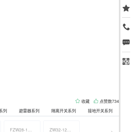
收藏
点赞数734
系列
避雷器系列
隔离开关系列
接地开关系列
FZW28-12F 户外分界真空负荷开关
ZW32-12F 户外高压智能分界真空断路器 ( 看门狗 )